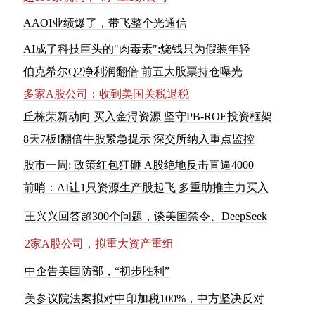
A
A
O
I
业
绩
爆
了
，
带
飞
整
个
光
通
信
AI成了科技巨头的"肉毒素":烧钱只为假装年轻
伯克希尔Q2净利润翻倍 前五大股票持仓曝光
多家A股公司：收到美国关税退税
丘栋荣新动向 买入金浔资源 坚守PB-ROE投资框架
8
天
7
板
!
翻
倍
牛
股
紧
急
提
示
深
交
所
纳
入
重
点
监
控
股市一周: 政策红包狂砸 A股绝地反击直逼4000
前
哨
：
A
I
让
1
只
资
源
生
产
股
起
飞
多
重
助
推
主
力
买
入
王
兴
兴
回
答
超
3
0
0
个
问
题
，
谈
美
国
禁
令
、
D
e
e
p
S
e
e
k
2
家
A
股
公
司
，
拟
重
大
资
产
重
组
中
企
告
美
国
防
部
，
“
初
步
胜
利
”
美
参
议
院
法
案
拟
对
中
印
加
税
1
0
0
%
，
中
方
坚
决
反
对