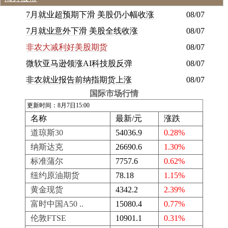
7月就业超预期下滑 美股仍小幅收涨
08/07
7月就业意外下滑 美股全线收涨
08/07
非农大减利好美股期货
08/07
微软亚马逊领涨AI科技股反弹
08/07
非农就业报告前纳指期货上涨
08/07
国际市场行情
更新时间：8月7日15:00
名称
最新/元
涨跌
道琼斯30
54036.9
0.28%
纳斯达克
26690.6
1.30%
标准蒲尔
7757.6
0.62%
纽约原油期货
78.18
1.15%
黄金现货
4342.2
2.39%
富时中国A50 ..
15080.4
0.77%
伦敦FTSE
10901.1
0.31%