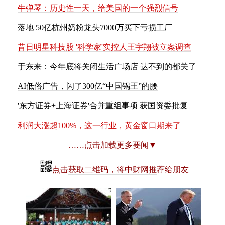
牛
弹
琴
：
历
史
性
一
天
，
给
美
国
的
一
个
强
烈
信
号
落
地
5
0
亿
杭
州
奶
粉
龙
头
7
0
0
0
万
买
下
亏
损
工
厂
昔
日
明
星
科
技
股
'
科
学
家
'
实
控
人
王
宇
翔
被
立
案
调
查
于
东
来
：
今
年
底
将
关
闭
生
活
广
场
店
达
不
到
的
都
关
了
A
I
低
俗
广
告
，
闪
了
3
0
0
亿
“
中
国
锅
王
”
的
腰
'
东
方
证
券
+
上
海
证
券
'
合
并
重
组
事
项
获
国
资
委
批
复
利
润
大
涨
超
1
0
0
%
，
这
一
行
业
，
黄
金
窗
口
期
来
了
……点击加载更多要闻▼
点击获取二维码，将中财网推荐给朋友