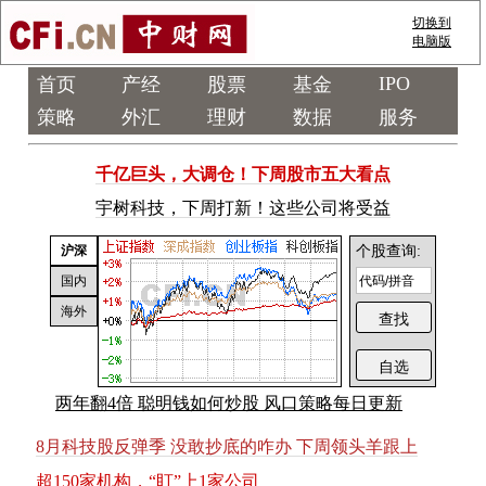
切换到
电脑版
IPO
首页
产经
股票
基金
策略
外汇
理财
数据
服务
千亿巨头，大调仓！下周股市五大看点
宇
树
科
技
，
下
周
打
新
！
这
些
公
司
将
受
益
沪深
个股查询:
国内
海外
两年翻4倍 聪明钱如何炒股 风口策略每日更新
8月科技股反弹季 没敢抄底的咋办 下周领头羊跟上
超
1
5
0
家
机
构
，
“
盯
”
上
1
家
公
司