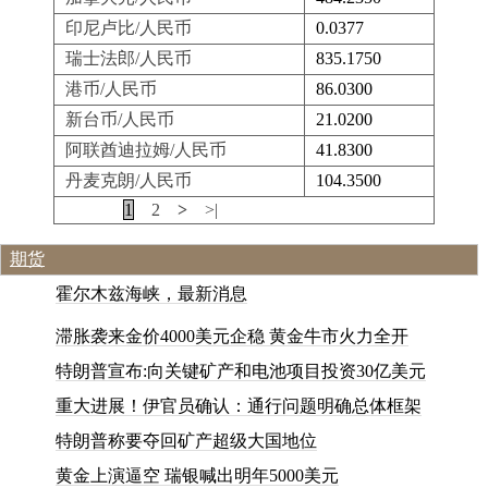
印尼卢比/人民币
0.0377
瑞士法郎/人民币
835.1750
港币/人民币
86.0300
新台币/人民币
21.0200
阿联酋迪拉姆/人民币
41.8300
丹麦克朗/人民币
104.3500
|<
<
1
2
>
>|
期货
霍
尔
木
兹
海
峡
，
最
新
消
息
滞胀袭来金价4000美元企稳 黄金牛市火力全开
特朗普宣布:向关键矿产和电池项目投资30亿美元
重大进展！伊官员确认：通行问题明确总体框架
特朗普称要夺回矿产超级大国地位
黄
金
上
演
逼
空
瑞
银
喊
出
明
年
5
0
0
0
美
元