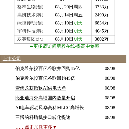
格林生物(创)
08月20日周四
3333万
高凯技术(科)
08月14日周五
2499万
绿控传动(创)
08月10日
明天
6834万
宇树科技(科)
08月10日
明天
4045万
双英集团(北)
08月10日
明天
3802万
➨更多请访问新股在线·提高中签率
上市公司
伯克希尔投百亿谷歌并回购45亿
08/08
伯克希尔投百亿谷歌回购45亿
08/08
雪佛龙获微软AI供电大单
08/08
比亚迪海外高增国内放量开启
08/08
AI电车驱动风华高科MLCC高增长
08/08
三博脑科脑机接口转化提速
08/08
……点击加载更多▼