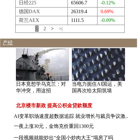
日经225
65606.7
-0.12%
德国DAX
26319.4
0.69%
荷兰AEX
1111.5
-0.09%
|<
<
1
2
>
>|
产经
日本竟想学乌克兰：对
当电力扼住AI国运，美
华冲突，用这招
国再次给太阳筑墙
北京楼市新政 提高公积金贷款额度
AI变革职场速度超数据追踪 就业增长与裁员争议激..
一
夜
上
涨
3
0
元
，
金
饰
克
价
重
回
1
3
0
0
元
一
段
视
频
就
能
炒
出
“
全
国
小
炒
肉
大
王
”
塌
房
了
吗