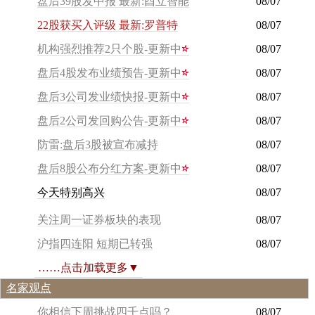
盘后39股发中报 最新:酉立智能
08/07
22股获买入评级 最新:罗普特
08/07
机构强烈推荐2只个股-更新中
08/07
盘后4股发布业绩预告-更新中
08/07
盘后3公司发业绩快报-更新中
08/07
盘后2公司发回购公告-更新中
08/07
防雷:盘后3股被宣布减持
08/07
盘后8股公布分红方案-更新中
08/07
今
天
特
别
高
兴
08/07
关注周一证券板块的表现
08/07
沪指四连阳 短期已转强
08/07
……点击加载更多▼
名家观点
你相信下周挑战四千点吗？
08/07