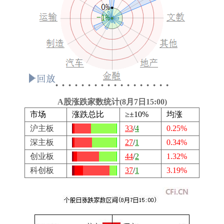
A股涨跌家数统计(8月7日15:00)
市场
涨跌总比
≥±10%
均涨
沪主板
33
/
4
0.25%
深主板
27
/
1
0.34%
创业板
44
/
2
1.32%
科创板
37
/
1
3.19%