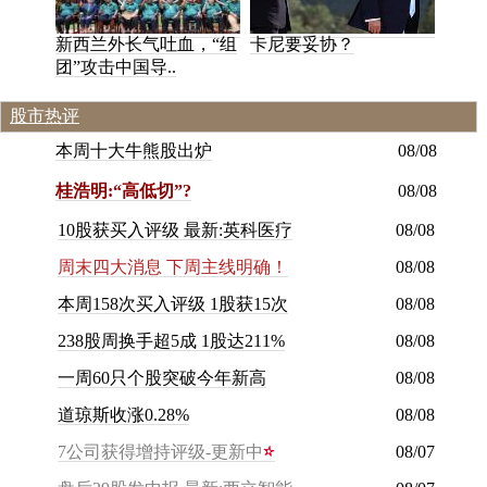
新西兰外长气吐血，“组
卡尼要妥协？
团”攻击中国导..
股市热评
本
周
十
大
牛
熊
股
出
炉
08/08
桂浩明:“高低切”?
08/08
10股获买入评级 最新:英科医疗
08/08
周末四大消息 下周主线明确！
08/08
本周158次买入评级 1股获15次
08/08
238股周换手超5成 1股达211%
08/08
一周60只个股突破今年新高
08/08
道琼斯收涨0.28%
08/08
7公司获得增持评级-更新中
08/07