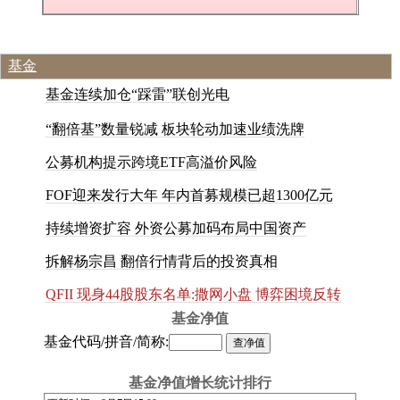
基金
基
金
连
续
加
仓
“
踩
雷
”
联
创
光
电
“
翻
倍
基
”
数
量
锐
减
板
块
轮
动
加
速
业
绩
洗
牌
公
募
机
构
提
示
跨
境
E
T
F
高
溢
价
风
险
F
O
F
迎
来
发
行
大
年
年
内
首
募
规
模
已
超
1
3
0
0
亿
元
持
续
增
资
扩
容
外
资
公
募
加
码
布
局
中
国
资
产
拆
解
杨
宗
昌
翻
倍
行
情
背
后
的
投
资
真
相
QFII 现身44股股东名单:撒网小盘 博弈困境反转
基金净值
基金代码/拼音/简称:
基金净值增长统计排行