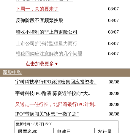
下
周
一
，
真
的
要
来
了
08/07
反
弹
阶
段
不
宜
频
繁
换
股
08/07
增
收
不
增
利
的
非
上
市
财
险
公
司
08/07
上市公司扩张转型须量力而行
08/07
维稳回购应注意解决的几个问题
08/07
……点击加载更多▼
新股申购
宇
树
科
技
举
行
I
P
O
路
演
密
集
回
应
投
资
者
.
.
08/08
宇
树
科
技
I
P
O
路
演
募
资
近
半
投
向
“
大
.
.
08/08
又送走一任行长，北部湾银行IPO计划..
08/08
I
P
O
“
带
病
闯
关
”
休
想
“
一
撤
了
之
”
08/08
更新时间：8月7日15:00
股票名称
申购日
发行量