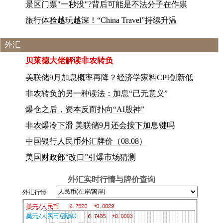
景区门票"一秒没"?背后可能是不法分子在作祟
旅行体验越玩越深！“China Travel”持续升温
外汇
贝莱德大佬解读非农转负
美联储9月加息概率再降？经济学家料CPI创新低
非农转负的另一种读法：加息“已无意义”
爆仓之后，资本反而扑向“AI股神”
非农爆冷下滑 美联储9月还会按下加息键吗
中国银行人民币外汇牌价（08.08）
美国财政部“改口”引爆市场猜测
外汇实时行情与牌价查询
外汇行情: