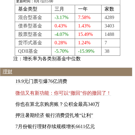
更新时间：8月7日15:00
基金类型
三月
一年
家数
混合型基金
-3.17%
7.58%
4289
债券型基金
0.43%
1.43%
3403
股票型基金
-4.07%
15.49%
1488
货币式基金
0.28%
1.24%
7
QDII基金
-5.70%
-15.99%
38
注：增长率为各类别基金中位数
理财
1
9
.
9
元
门
票
引
爆
7
6
亿
消
费
微
信
又
有
新
功
能
：
你
可
以
“
撤
回
”
你
的
撤
回
了
！
你
也
在
算
北
京
购
房
账
？
公
积
金
最
高
3
4
0
万
押
注
暑
期
经
济
银
行
消
费
贷
扎
堆
“
让
利
”
7
月
份
银
行
理
财
存
续
规
模
增
长
6
6
1
1
亿
元