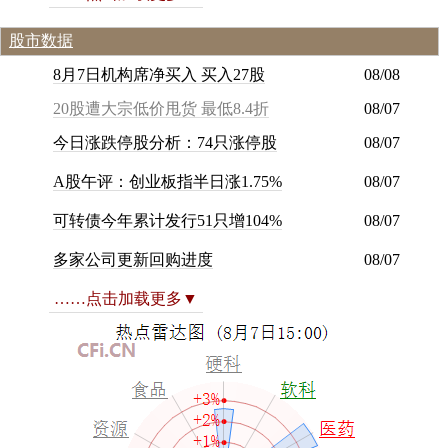
股市数据
8月7日机构席净买入 买入27股
08/08
20股遭大宗低价甩货 最低8.4折
08/07
今
日
涨
跌
停
股
分
析
：
7
4
只
涨
停
股
08/07
A
股
午
评
：
创
业
板
指
半
日
涨
1
.
7
5
%
08/07
可
转
债
今
年
累
计
发
行
5
1
只
增
1
0
4
%
08/07
多
家
公
司
更
新
回
购
进
度
08/07
……点击加载更多▼