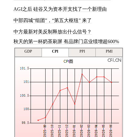
A
G
I
之
后
硅
谷
又
为
资
本
开
支
找
了
一
个
新
理
由
中
部
四
城
“
组
团
”
，
“
第
五
大
枢
纽
”
来
了
中方最新对美反制释放出什么信号？
秋天的第一杯奶茶刷屏 有品牌门店业绩增超600%